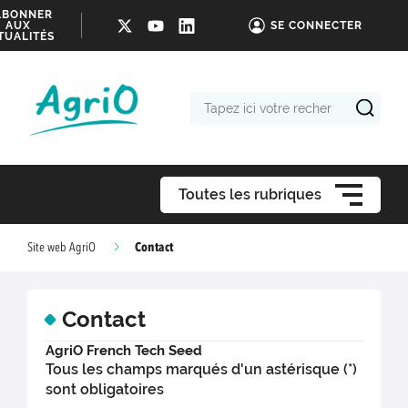
ABONNER
AUX
SE CONNECTER
TUALITÉS
Tapez
ici
votre
recherche
Toutes les rubriques
Contact
Site web AgriO
Contact
AgriO French Tech Seed
Tous les champs marqués d'un astérisque (*)
sont obligatoires