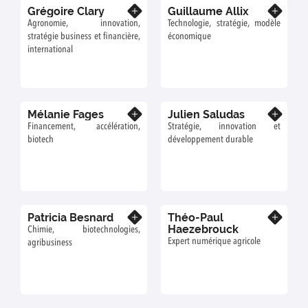
Grégoire Clary
Guillaume Allix
En savoir plus
En savoir plus
Agronomie, innovation,
Technologie, stratégie, modèle
stratégie business et financière,
économique
international
Mélanie Fages
Julien Saludas
En savoir plus
En savoir plus
Financement, accélération,
Stratégie, innovation et
biotech
développement durable
Patricia Besnard
Théo-Paul
En savoir plus
En savoir plus
Haezebrouck
Chimie, biotechnologies,
Expert numérique agricole
agribusiness