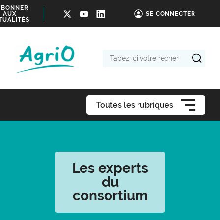
ABONNER
AUX
SE CONNECTER
TUALITÉS
Tapez
ici
votre
recherche
Toutes les rubriques
Les experts
du
consortium