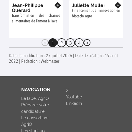
Jean-Philippe
Juliette Muller
En savoir plus
En savoir plus
Quérard
Financement de l'innovation en
Transformation des chaînes
biotech/ agro
alimentaires de l’amont à l’aval
1
2
3
4
(current)
Date de modification : 27 juillet 2026 | Date de création : 19 août
2022 | Rédaction : Webmaster
NAVIGATION
X
Youtube
Le label AgriO
LinkedIn
Préparer votre
candidature
Le consortium
AgriO
Les start-up