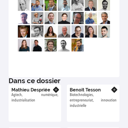
Dans ce dossier
Mathieu Despriée
Benoît Tesson
En savoir plus
En savoir plus
Agtech, numérique,
Biotechnologies,
industrialisation
entrepreneuriat, innovation
industrielle