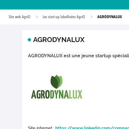
AGRODYNALUX
Site web AgriO
Les start-up labellisées AgriO
AGRODYNALUX
AGRODYNALUX est une jeune startup spécialis
Site internet :
https://www.linkedin.com/compan