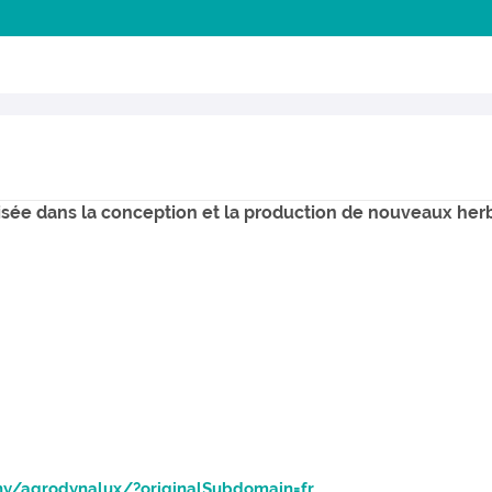
ée dans la conception et la production de nouveaux herbi
y/agrodynalux/?originalSubdomain=fr